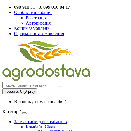
098 918 31 48, 099 050 84 17
Особистий кабінет
Реєстрація
Авторизація
Кошик замовлень
Оформлення замовлення
Товарів: 0 (0грн.)
В кошику немає товарів :(
Категорії
Запчастини для комбайнів
Комбайн Claas