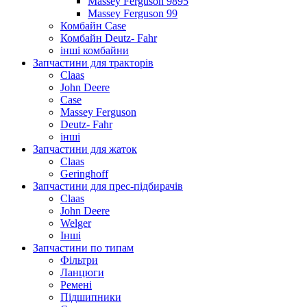
Massey Ferguson 9895
Massey Ferguson 99
Комбайн Case
Комбайн Deutz- Fahr
інші комбайни
Запчастини для тракторів
Claas
John Deere
Case
Massey Ferguson
Deutz- Fahr
інші
Запчастини для жаток
Claas
Geringhoff
Запчастини для прес-підбирачів
Claas
John Deere
Welger
Інші
Запчастини по типам
Фільтри
Ланцюги
Ремені
Підшипники