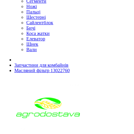
Сегменти
Ножі
Пальці
Шестерні
Сайлентблок
Бичі
Коса жатки
Елеватор
Шнек
Вали
Запчастини для комбайнів
Масляний фільтр 13022760