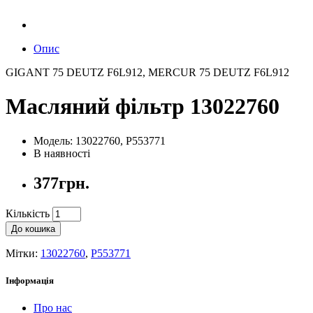
Опис
GIGANT 75 DEUTZ F6L912, MERCUR 75 DEUTZ F6L912
Масляний фільтр 13022760
Модель: 13022760, P553771
В наявності
377грн.
Кількість
До кошика
Мітки:
13022760
,
P553771
Інформація
Про нас