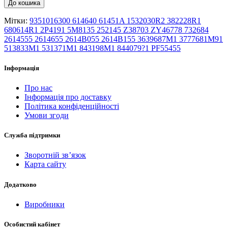
До кошика
Мітки:
9351016300 614640 61451A 1532030R2 382228R1
680614R1 2P4191 5M8135 252145 Z38703 ZY46778 732684
2614555 2614655 2614B055 2614B155 3639687M1 3777681M91
513833M1 531371M1 843198M1 844079?1 PF55455
Інформація
Про нас
Інформація про доставку
Політика конфіденційності
Умови згоди
Служба підтримки
Зворотній зв’язок
Карта сайту
Додатково
Виробники
Особистий кабінет