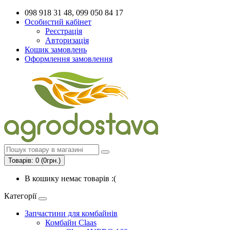
098 918 31 48, 099 050 84 17
Особистий кабінет
Реєстрація
Авторизація
Кошик замовлень
Оформлення замовлення
Товарів: 0 (0грн.)
В кошику немає товарів :(
Категорії
Запчастини для комбайнів
Комбайн Claas