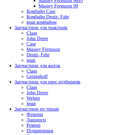
Massey Ferguson 9895
Massey Ferguson 99
Комбайн Case
Комбайн Deutz- Fahr
інші комбайни
Запчастини для тракторів
Claas
John Deere
Case
Massey Ferguson
Deutz- Fahr
інші
Запчастини для жаток
Claas
Geringhoff
Запчастини для прес-підбирачів
Claas
John Deere
Welger
Інші
Запчастини по типам
Фільтри
Ланцюги
Ремені
Підшипники