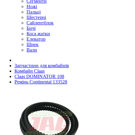
Сегменти
Ножі
Пальці
Шестерні
Сайлентблок
Бичі
Коса жатки
Елеватор
Шнек
Вали
Запчастини для комбайнів
Комбайн Claas
Claas DOMINATOR 108
Ремінь Continental 133528