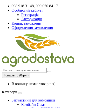
098 918 31 48, 099 050 84 17
Особистий кабінет
Реєстрація
Авторизація
Кошик замовлень
Оформлення замовлення
Товарів: 0 (0грн.)
В кошику немає товарів :(
Категорії
Запчастини для комбайнів
Комбайн Claas