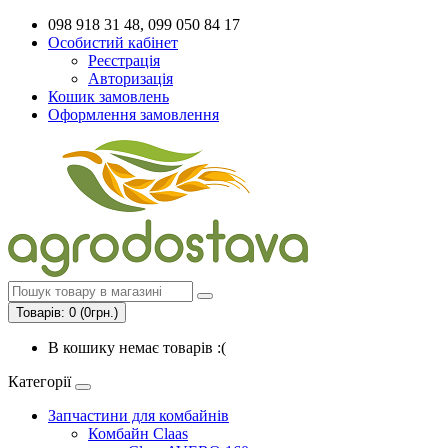
098 918 31 48, 099 050 84 17
Особистий кабінет
Реєстрація
Авторизація
Кошик замовлень
Оформлення замовлення
Товарів: 0 (0грн.)
В кошику немає товарів :(
Категорії
Запчастини для комбайнів
Комбайн Claas