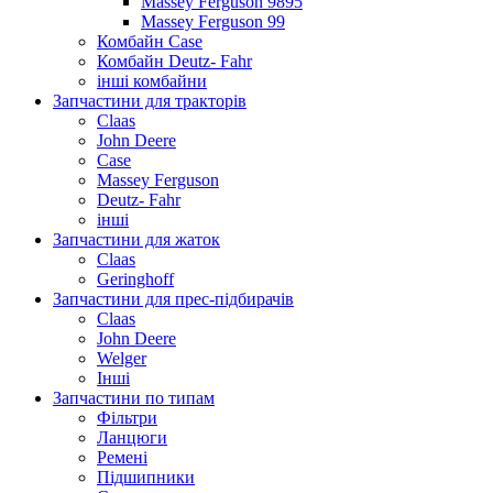
Massey Ferguson 9895
Massey Ferguson 99
Комбайн Case
Комбайн Deutz- Fahr
інші комбайни
Запчастини для тракторів
Claas
John Deere
Case
Massey Ferguson
Deutz- Fahr
інші
Запчастини для жаток
Claas
Geringhoff
Запчастини для прес-підбирачів
Claas
John Deere
Welger
Інші
Запчастини по типам
Фільтри
Ланцюги
Ремені
Підшипники