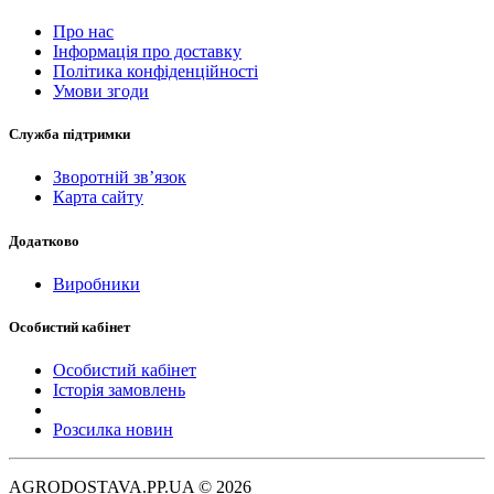
Про нас
Інформація про доставку
Політика конфіденційності
Умови згоди
Служба підтримки
Зворотній зв’язок
Карта сайту
Додатково
Виробники
Особистий кабінет
Особистий кабінет
Історія замовлень
Розсилка новин
AGRODOSTAVA.PP.UA © 2026