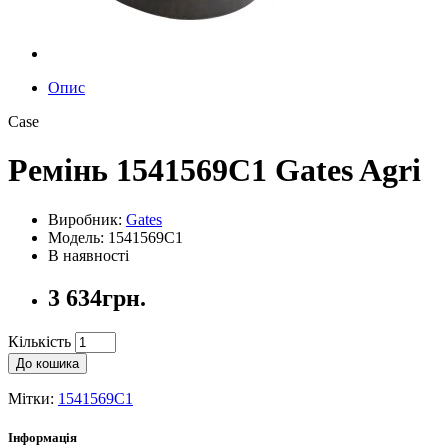
Опис
Case
Ремінь 1541569C1 Gates Agri
Виробник:
Gates
Модель: 1541569C1
В наявності
3 634грн.
Кількість
До кошика
Мітки:
1541569C1
Інформація