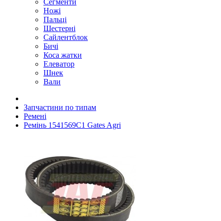
Сегменти
Ножі
Пальці
Шестерні
Сайлентблок
Бичі
Коса жатки
Елеватор
Шнек
Вали
Запчастини по типам
Ремені
Ремінь 1541569C1 Gates Agri