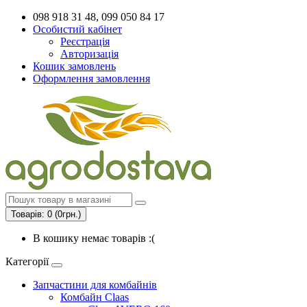
098 918 31 48, 099 050 84 17
Особистий кабінет
Реєстрація
Авторизація
Кошик замовлень
Оформлення замовлення
Товарів: 0 (0грн.)
В кошику немає товарів :(
Категорії
Запчастини для комбайнів
Комбайн Claas