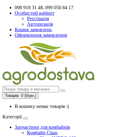
098 918 31 48, 099 050 84 17
Особистий кабінет
Реєстрація
Авторизація
Кошик замовлень
Оформлення замовлення
Товарів: 0 (0грн.)
В кошику немає товарів :(
Категорії
Запчастини для комбайнів
Комбайн Claas