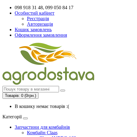
098 918 31 48, 099 050 84 17
Особистий кабінет
Реєстрація
Авторизація
Кошик замовлень
Оформлення замовлення
Товарів: 0 (0грн.)
В кошику немає товарів :(
Категорії
Запчастини для комбайнів
Комбайн Claas