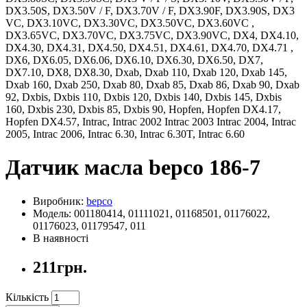
DX3.50S, DX3.50V / F, DX3.70V / F, DX3.90F, DX3.90S, DX3
VC, DX3.10VC, DX3.30VC, DX3.50VC, DX3.60VC ,
DX3.65VC, DX3.70VC, DX3.75VC, DX3.90VC, DX4, DX4.10,
DX4.30, DX4.31, DX4.50, DX4.51, DX4.61, DX4.70, DX4.71 ,
DX6, DX6.05, DX6.06, DX6.10, DX6.30, DX6.50, DX7,
DX7.10, DX8, DX8.30, Dxab, Dxab 110, Dxab 120, Dxab 145,
Dxab 160, Dxab 250, Dxab 80, Dxab 85, Dxab 86, Dxab 90, Dxab
92, Dxbis, Dxbis 110, Dxbis 120, Dxbis 140, Dxbis 145, Dxbis
160, Dxbis 230, Dxbis 85, Dxbis 90, Hopfen, Hopfen DX4.17,
Hopfen DX4.57, Intrac, Intrac 2002 Intrac 2003 Intrac 2004, Intrac
2005, Intrac 2006, Intrac 6.30, Intrac 6.30T, Intrac 6.60
Датчик масла bepco 186-7
Виробник:
bepco
Модель: 001180414, 01111021, 01168501, 01176022,
01176023, 01179547, 011
В наявності
211грн.
Кількість