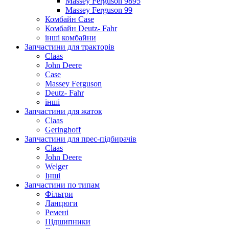
Massey Ferguson 9895
Massey Ferguson 99
Комбайн Case
Комбайн Deutz- Fahr
інші комбайни
Запчастини для тракторів
Claas
John Deere
Case
Massey Ferguson
Deutz- Fahr
інші
Запчастини для жаток
Claas
Geringhoff
Запчастини для прес-підбирачів
Claas
John Deere
Welger
Інші
Запчастини по типам
Фільтри
Ланцюги
Ремені
Підшипники