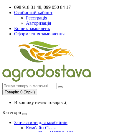
098 918 31 48, 099 050 84 17
Особистий кабінет
Реєстрація
Авторизація
Кошик замовлень
Оформлення замовлення
Товарів: 0 (0грн.)
В кошику немає товарів :(
Категорії
Запчастини для комбайнів
Комбайн Claas