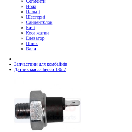
Сегменти
Ножі
Пальці
Шестерні
Сайлентблок
Бичі
Коса жатки
Елеватор
Шнек
Вали
Запчастини для комбайнів
Датчик масла bepco 186-7