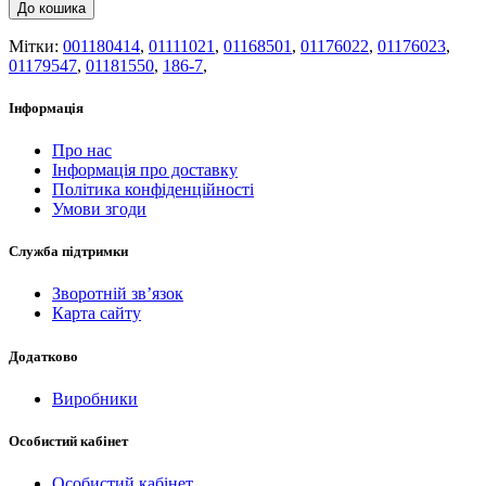
До кошика
Мітки:
001180414
,
01111021
,
01168501
,
01176022
,
01176023
,
01179547
,
01181550
,
186-7
,
Інформація
Про нас
Інформація про доставку
Політика конфіденційності
Умови згоди
Служба підтримки
Зворотній зв’язок
Карта сайту
Додатково
Виробники
Особистий кабінет
Особистий кабінет