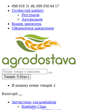
098 918 31 48, 099 050 84 17
Особистий кабінет
Реєстрація
Авторизація
Кошик замовлень
Оформлення замовлення
Товарів: 0 (0грн.)
В кошику немає товарів :(
Категорії
Запчастини для комбайнів
Комбайн Claas