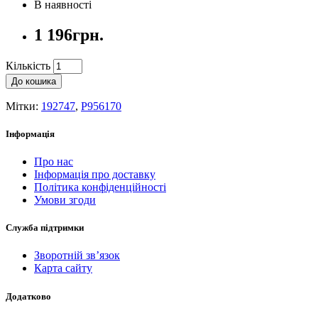
В наявності
1 196грн.
Кількість
До кошика
Мітки:
192747
,
P956170
Інформація
Про нас
Інформація про доставку
Політика конфіденційності
Умови згоди
Служба підтримки
Зворотній зв’язок
Карта сайту
Додатково