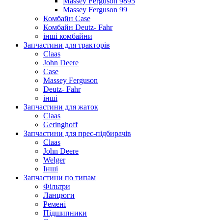
Massey Ferguson 9895
Massey Ferguson 99
Комбайн Case
Комбайн Deutz- Fahr
інші комбайни
Запчастини для тракторів
Claas
John Deere
Case
Massey Ferguson
Deutz- Fahr
інші
Запчастини для жаток
Claas
Geringhoff
Запчастини для прес-підбирачів
Claas
John Deere
Welger
Інші
Запчастини по типам
Фільтри
Ланцюги
Ремені
Підшипники