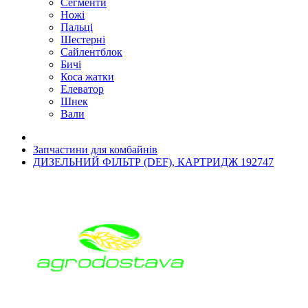
Сегменти
Ножі
Пальці
Шестерні
Сайлентблок
Бичі
Коса жатки
Елеватор
Шнек
Вали
Запчастини для комбайнів
ДИЗЕЛЬНИЙ ФІЛЬТР (DEF), КАРТРИДЖ 192747