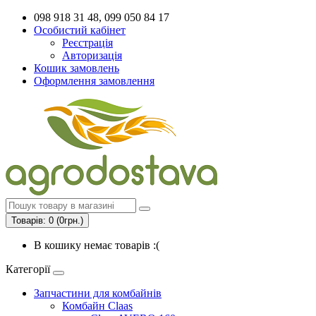
098 918 31 48, 099 050 84 17
Особистий кабінет
Реєстрація
Авторизація
Кошик замовлень
Оформлення замовлення
Товарів: 0 (0грн.)
В кошику немає товарів :(
Категорії
Запчастини для комбайнів
Комбайн Claas