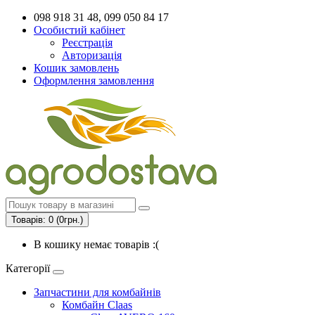
098 918 31 48, 099 050 84 17
Особистий кабінет
Реєстрація
Авторизація
Кошик замовлень
Оформлення замовлення
Товарів: 0 (0грн.)
В кошику немає товарів :(
Категорії
Запчастини для комбайнів
Комбайн Claas