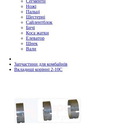
Сегменти
Ножі
Пальці
Шестерні
Сайлентблок
Бичі
Коса жатки
Елеватор
Шнек
Вали
Запчастини для комбайнів
Вкладиші корінні 2-10C