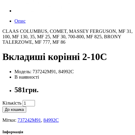
Опис
CLAAS COLUMBUS, COMET, MASSEY FERGUSON, MF 31,
100, MF 130, 35, MF 25, MF 30, 700-800, MF 825, BRONY
TALERZOWE, MF 777, MF 86
Вкладиші корінні 2-10C
Модель: 737242M91, 84992C
В наявності
581грн.
Кількість
До кошика
Мітки:
737242M91
,
84992C
Інформація