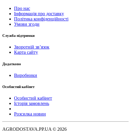
Про нас
Інформація про доставку
Політика конфіденційності
Умови згоди
Служба підтримки
Зворотній зв’язок
Карта сайту
Додатково
Виробники
Особистий кабінет
Особистий кабінет
Історія замовлень
Розсилка новин
AGRODOSTAVA.PP.UA © 2026