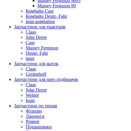
Massey Ferguson 9895
Massey Ferguson 99
Комбайн Case
Комбайн Deutz- Fahr
інші комбайни
Запчастини для тракторів
Claas
John Deere
Case
Massey Ferguson
Deutz- Fahr
інші
Запчастини для жаток
Claas
Geringhoff
Запчастини для прес-підбирачів
Claas
John Deere
Welger
Інші
Запчастини по типам
Фільтри
Ланцюги
Ремені
Підшипники