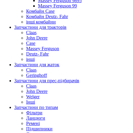
Massey Ferguson 9895
Massey Ferguson 99
Комбайн Case
Комбайн Deutz- Fahr
інші комбайни
Запчастини для тракторів
Claas
John Deere
Case
Massey Ferguson
Deutz- Fahr
інші
Запчастини для жаток
Claas
Geringhoff
Запчастини для прес-підбирачів
Claas
John Deere
Welger
Інші
Запчастини по типам
Фільтри
Ланцюги
Ремені
Підшипники