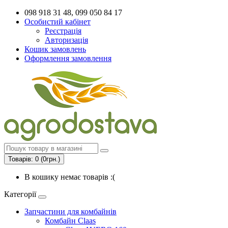
098 918 31 48, 099 050 84 17
Особистий кабінет
Реєстрація
Авторизація
Кошик замовлень
Оформлення замовлення
Товарів: 0 (0грн.)
В кошику немає товарів :(
Категорії
Запчастини для комбайнів
Комбайн Claas