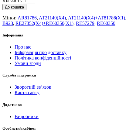
Кількість
До кошика
Мітки:
AR81786
,
AT21140(X4)
,
AT21140(X4)+AT81786(X1)
,
B923
,
RE27352(X4)+RE60350(X1)
,
RE57279
,
RE60350
Інформація
Про нас
Інформація про доставку
Політика конфіденційності
Умови згоди
Служба підтримки
Зворотній зв’язок
Карта сайту
Додатково
Виробники
Особистий кабінет