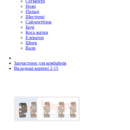
Сегменти
Ножі
Пальці
Шестерні
Сайлентблок
Бичі
Коса жатки
Елеватор
Шнек
Вали
Запчастини для комбайнів
Вкладиші корінні 2-15