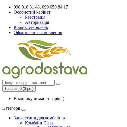
098 918 31 48, 099 050 84 17
Особистий кабінет
Реєстрація
Авторизація
Кошик замовлень
Оформлення замовлення
Товарів: 0 (0грн.)
В кошику немає товарів :(
Категорії
Запчастини для комбайнів
Комбайн Claas