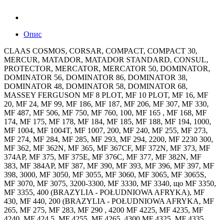
Опис
CLAAS COSMOS, CORSAR, COMPACT, COMPACT 30,
MERCUR, MATADOR, MATADOR STANDARD, CONSUL,
PROTECTOR, MERCATOR, MERCATOR 50, DOMINATOR,
DOMINATOR 56, DOMINATOR 86, DOMINATOR 38,
DOMINATOR 48, DOMINATOR 58, DOMINATOR 68,
MASSEY FERGUSON MF 8 PLOT, MF 10 PLOT, MF 16, MF
20, MF 24, MF 99, MF 186, MF 187, MF 206, MF 307, MF 330,
MF 487, MF 506, MF 750, MF 760, 100, MF 165 , MF 168, MF
174, MF 175, MF 178, MF 184, MF 185, MF 188, MF 194, 1000,
MF 1004, MF 1004T, MF 1007, 200, MF 240, MF 255, MF 273,
MF 274, MF 284, MF 285, MF 293, MF 294, 2200, MF 2230 300,
MF 362, MF 362N, MF 365, MF 367CF, MF 372N, MF 373, MF
374AP, MF 375, MF 375E, MF 376C, MF 377, MF 382N, MF
383, MF 384AP, MF 387, MF 390, MF 393, MF 396, MF 397, MF
398, 3000, MF 3050, MF 3055, MF 3060, MF 3065, MF 3065S,
MF 3070, MF 3075, 3200-3300, MF 3330, MF 3340, що MF 3350,
MF 3355, 400 (BRAZYLIA - POŁUDNIOWA AFRYKA), MF
430, MF 440, 200 (BRAZYLIA - POŁUDNIOWA AFRYKA, MF
265, MF 275, MF 283, MF 290 , 4200 MF 4225, MF 4235, MF
4240, MF 424 5, MF 4255, MF 4265, 4300 MF 4325, MF 4335,