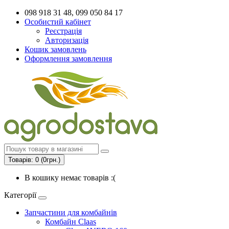
098 918 31 48, 099 050 84 17
Особистий кабінет
Реєстрація
Авторизація
Кошик замовлень
Оформлення замовлення
Товарів: 0 (0грн.)
В кошику немає товарів :(
Категорії
Запчастини для комбайнів
Комбайн Claas