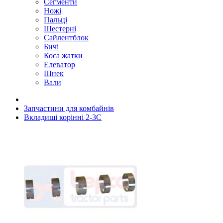
Сегменти
Ножі
Пальці
Шестерні
Сайлентблок
Бичі
Коса жатки
Елеватор
Шнек
Вали
Запчастини для комбайнів
Вкладиші корінні 2-3C