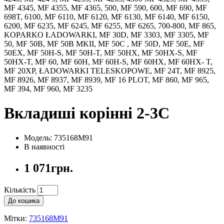
MF 4345, MF 4355, MF 4365, 500, MF 590, 600, MF 690, MF
698T, 6100, MF 6110, MF 6120, MF 6130, MF 6140, MF 6150,
6200, MF 6235, MF 6245, MF 6255, MF 6265, 700-800, MF 865,
KOPARKO ŁADOWARKI, MF 30D, MF 3303, MF 3305, MF
50, MF 50B, MF 50B MKII, MF 50C , MF 50D, MF 50E, MF
50EX, MF 50H-S, MF 50H-T, MF 50HX, MF 50HX-S, MF
50HX-T, MF 60, MF 60H, MF 60H-S, MF 60HX, MF 60HX- T,
MF 20XP, ŁADOWARKI TELESKOPOWE, MF 24T, MF 8925,
MF 8926, MF 8937, MF 8939, MF 16 PLOT, MF 860, MF 965,
MF 394, MF 960, MF 3235
Вкладиші корінні 2-3C
Модель: 735168M91
В наявності
1 071грн.
Кількість
До кошика
Мітки:
735168M91