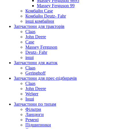
Massey Ferguson 9895
Massey Ferguson 99
Комбайн Case
Комбайн Deutz- Fahr
інші комбайни
Запчастини для тракторів
Claas
John Deere
Case
Massey Ferguson
Deutz- Fahr
інші
Запчастини для жаток
Claas
Geringhoff
Запчастини для прес-підбирачів
Claas
John Deere
Welger
Інші
Запчастини по типам
Фільтри
Ланцюги
Ремені
Підшипники