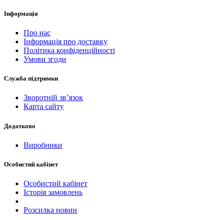
Інформація
Про нас
Інформація про доставку
Політика конфіденційності
Умови згоди
Служба підтримки
Зворотній зв’язок
Карта сайту
Додатково
Виробники
Особистий кабінет
Особистий кабінет
Історія замовлень
Розсилка новин