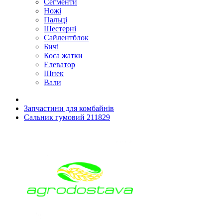
Сегменти
Ножі
Пальці
Шестерні
Сайлентблок
Бичі
Коса жатки
Елеватор
Шнек
Вали
Запчастини для комбайнів
Сальник гумовий 211829