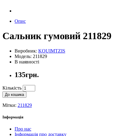
Опис
Сальник гумовий 211829
Виробник:
KOUIMTZIS
Модель: 211829
В наявності
135грн.
Кількість
До кошика
Мітки:
211829
Інформація
Про нас
Інформація про доставку