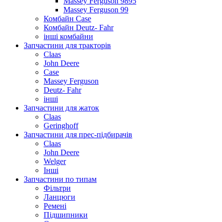
Massey Ferguson 9895
Massey Ferguson 99
Комбайн Case
Комбайн Deutz- Fahr
інші комбайни
Запчастини для тракторів
Claas
John Deere
Case
Massey Ferguson
Deutz- Fahr
інші
Запчастини для жаток
Claas
Geringhoff
Запчастини для прес-підбирачів
Claas
John Deere
Welger
Інші
Запчастини по типам
Фільтри
Ланцюги
Ремені
Підшипники