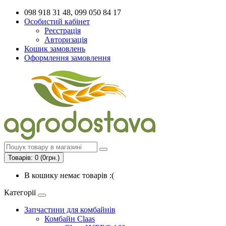
098 918 31 48, 099 050 84 17
Особистий кабінет
Реєстрація
Авторизація
Кошик замовлень
Оформлення замовлення
Товарів: 0 (0грн.)
В кошику немає товарів :(
Категорії
Запчастини для комбайнів
Комбайн Claas