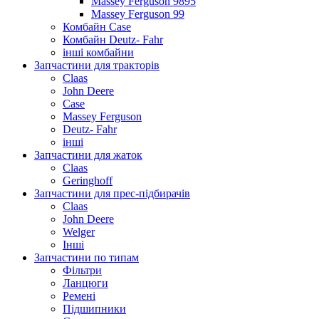
Massey Ferguson 9895
Massey Ferguson 99
Комбайн Case
Комбайн Deutz- Fahr
інші комбайни
Запчастини для тракторів
Claas
John Deere
Case
Massey Ferguson
Deutz- Fahr
інші
Запчастини для жаток
Claas
Geringhoff
Запчастини для прес-підбирачів
Claas
John Deere
Welger
Інші
Запчастини по типам
Фільтри
Ланцюги
Ремені
Підшипники