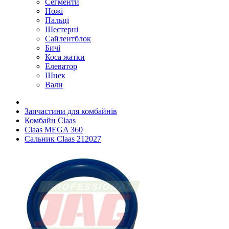
Сегменти
Ножі
Пальці
Шестерні
Сайлентблок
Бичі
Коса жатки
Елеватор
Шнек
Вали
Запчастини для комбайнів
Комбайн Claas
Claas MEGA 360
Сальник Claas 212027