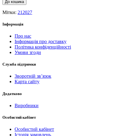
До кошика
Мітки:
212027
Інформація
Про нас
Інформація про доставку
Політика конфіденційності
Умови згоди
Служба підтримки
Зворотній зв’язок
Карта сайту
Додатково
Виробники
Особистий кабінет
Особистий кабінет
Історія замовлень