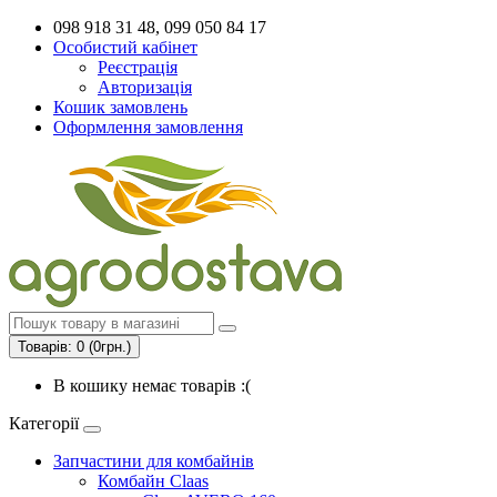
098 918 31 48, 099 050 84 17
Особистий кабінет
Реєстрація
Авторизація
Кошик замовлень
Оформлення замовлення
Товарів: 0 (0грн.)
В кошику немає товарів :(
Категорії
Запчастини для комбайнів
Комбайн Claas