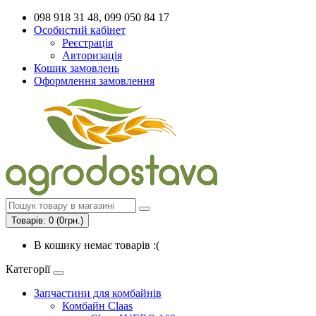
098 918 31 48, 099 050 84 17
Особистий кабінет
Реєстрація
Авторизація
Кошик замовлень
Оформлення замовлення
Товарів: 0 (0грн.)
В кошику немає товарів :(
Категорії
Запчастини для комбайнів
Комбайн Claas