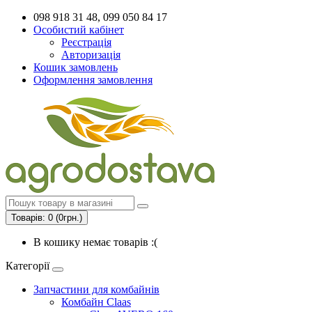
098 918 31 48, 099 050 84 17
Особистий кабінет
Реєстрація
Авторизація
Кошик замовлень
Оформлення замовлення
Товарів: 0 (0грн.)
В кошику немає товарів :(
Категорії
Запчастини для комбайнів
Комбайн Claas