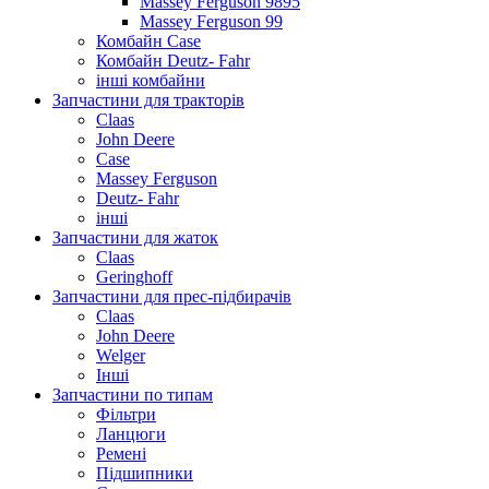
Massey Ferguson 9895
Massey Ferguson 99
Комбайн Case
Комбайн Deutz- Fahr
інші комбайни
Запчастини для тракторів
Claas
John Deere
Case
Massey Ferguson
Deutz- Fahr
інші
Запчастини для жаток
Claas
Geringhoff
Запчастини для прес-підбирачів
Claas
John Deere
Welger
Інші
Запчастини по типам
Фільтри
Ланцюги
Ремені
Підшипники