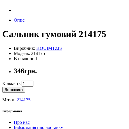
Опис
Сальник гумовий 214175
Виробник:
KOUIMTZIS
Модель: 214175
В наявності
346грн.
Кількість
До кошика
Мітки:
214175
Інформація
Про нас
Інформація про доставку