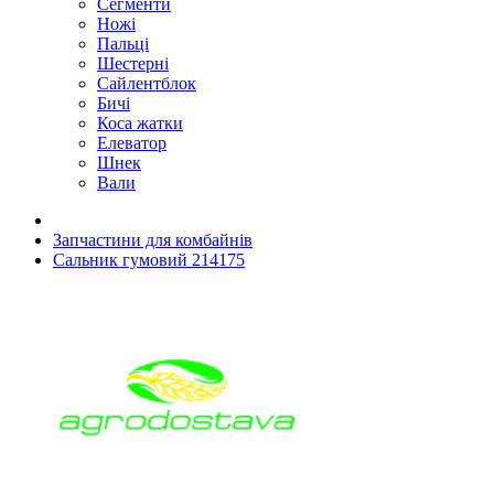
Сегменти
Ножі
Пальці
Шестерні
Сайлентблок
Бичі
Коса жатки
Елеватор
Шнек
Вали
Запчастини для комбайнів
Сальник гумовий 214175