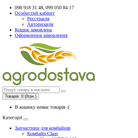
098 918 31 48, 099 050 84 17
Особистий кабінет
Реєстрація
Авторизація
Кошик замовлень
Оформлення замовлення
Товарів: 0 (0грн.)
В кошику немає товарів :(
Категорії
Запчастини для комбайнів
Комбайн Claas