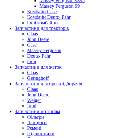
Massey Ferguson 9895
Massey Ferguson 99
Комбайн Case
Комбайн Deutz- Fahr
інші комбайни
Запчастини для тракторів
Claas
John Deere
Case
Massey Ferguson
Deutz- Fahr
інші
Запчастини для жаток
Claas
Geringhoff
Запчастини для прес-підбирачів
Claas
John Deere
Welger
Інші
Запчастини по типам
Фільтри
Ланцюги
Ремені
Підшипники