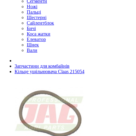
Сегменти
Ножі
Пальці
Шестерні
Сайлентблок
Бичі
Коса жатки
Елеватор
Шнек
Вали
Запчастини для комбайнів
Кільце ущільнювача Claas 215054