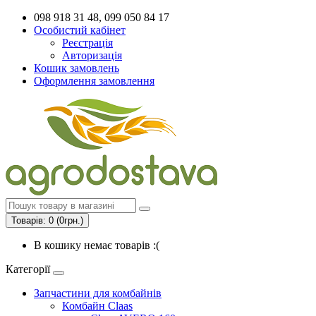
098 918 31 48, 099 050 84 17
Особистий кабінет
Реєстрація
Авторизація
Кошик замовлень
Оформлення замовлення
Товарів: 0 (0грн.)
В кошику немає товарів :(
Категорії
Запчастини для комбайнів
Комбайн Claas