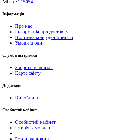
Мітки:
215054
Інформація
Про нас
Інформація про доставку
Політика конфіденційності
Умови згоди
Служба підтримки
Зворотній зв’язок
Карта сайту
Додатково
Виробники
Особистий кабінет
Особистий кабінет
Історія замовлень
Розсилка новин