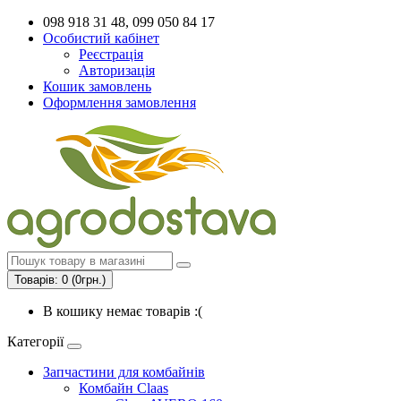
098 918 31 48, 099 050 84 17
Особистий кабінет
Реєстрація
Авторизація
Кошик замовлень
Оформлення замовлення
Товарів: 0 (0грн.)
В кошику немає товарів :(
Категорії
Запчастини для комбайнів
Комбайн Claas