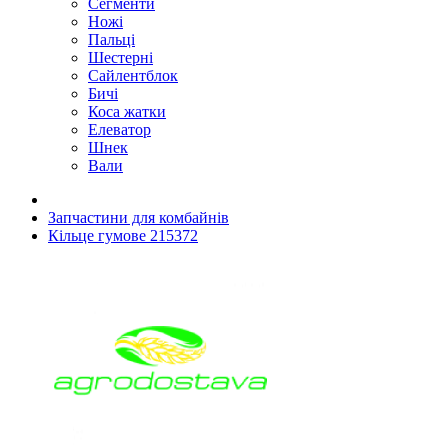
Сегменти
Ножі
Пальці
Шестерні
Сайлентблок
Бичі
Коса жатки
Елеватор
Шнек
Вали
Запчастини для комбайнів
Кільце гумове 215372