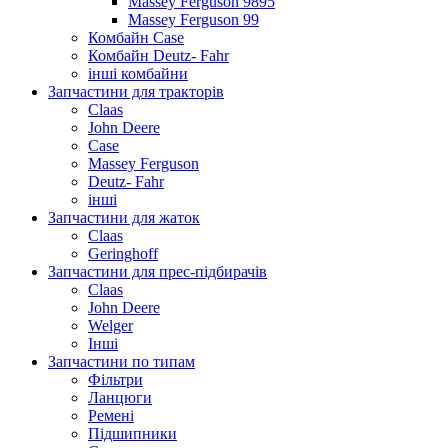
Massey Ferguson 9895
Massey Ferguson 99
Комбайн Case
Комбайн Deutz- Fahr
інші комбайни
Запчастини для тракторів
Claas
John Deere
Case
Massey Ferguson
Deutz- Fahr
інші
Запчастини для жаток
Claas
Geringhoff
Запчастини для прес-підбирачів
Claas
John Deere
Welger
Інші
Запчастини по типам
Фільтри
Ланцюги
Ремені
Підшипники