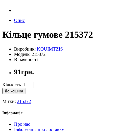
Опис
Кільце гумове 215372
Виробник:
KOUIMTZIS
Модель: 215372
В наявності
91грн.
Кількість
До кошика
Мітки:
215372
Інформація
Про нас
Інформація про доставку