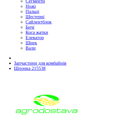
Сегменти
Ножі
Пальці
Шестерні
Сайлентблок
Бичі
Коса жатки
Елеватор
Шнек
Вали
Запчастини для комбайнів
Шпонка 215538