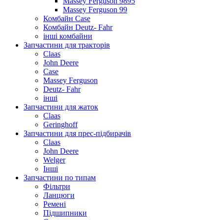
Massey Ferguson 9895
Massey Ferguson 99
Комбайн Case
Комбайн Deutz- Fahr
інші комбайни
Запчастини для тракторів
Claas
John Deere
Case
Massey Ferguson
Deutz- Fahr
інші
Запчастини для жаток
Claas
Geringhoff
Запчастини для прес-підбирачів
Claas
John Deere
Welger
Інші
Запчастини по типам
Фільтри
Ланцюги
Ремені
Підшипники