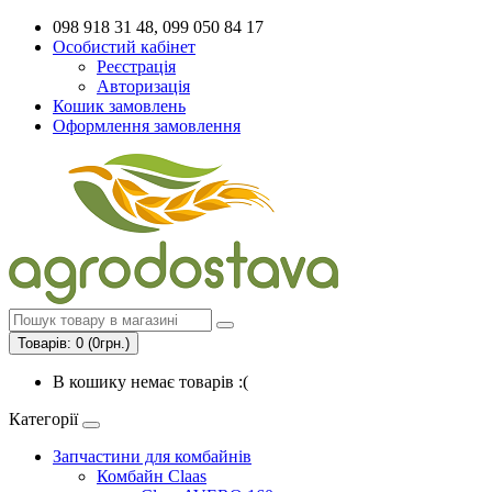
098 918 31 48, 099 050 84 17
Особистий кабінет
Реєстрація
Авторизація
Кошик замовлень
Оформлення замовлення
Товарів: 0 (0грн.)
В кошику немає товарів :(
Категорії
Запчастини для комбайнів
Комбайн Claas