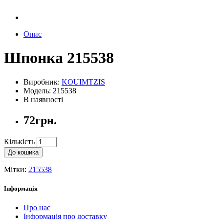
Опис
Шпонка 215538
Виробник:
KOUIMTZIS
Модель: 215538
В наявності
72грн.
Кількість
До кошика
Мітки:
215538
Інформація
Про нас
Інформація про доставку