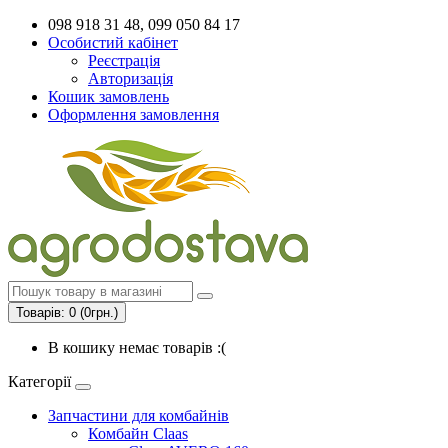
098 918 31 48, 099 050 84 17
Особистий кабінет
Реєстрація
Авторизація
Кошик замовлень
Оформлення замовлення
Товарів: 0 (0грн.)
В кошику немає товарів :(
Категорії
Запчастини для комбайнів
Комбайн Claas