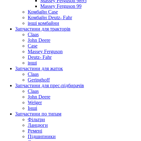
Massey Ferguson 9895
Massey Ferguson 99
Комбайн Case
Комбайн Deutz- Fahr
інші комбайни
Запчастини для тракторів
Claas
John Deere
Case
Massey Ferguson
Deutz- Fahr
інші
Запчастини для жаток
Claas
Geringhoff
Запчастини для прес-підбирачів
Claas
John Deere
Welger
Інші
Запчастини по типам
Фільтри
Ланцюги
Ремені
Підшипники