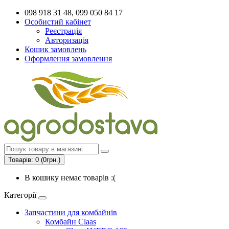
098 918 31 48, 099 050 84 17
Особистий кабінет
Реєстрація
Авторизація
Кошик замовлень
Оформлення замовлення
Товарів: 0 (0грн.)
В кошику немає товарів :(
Категорії
Запчастини для комбайнів
Комбайн Claas