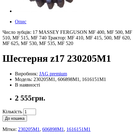
Опис
Число зубців: 17 MASSEY FERGUSON MF 400, MF 500, MF
510, MF 515, MF 740 Трактор: MF 410, MF 415, 500, MF 620,
MF 625, MF 530, MF 535, MF 520
Шестерня z17 230205M1
Виробник:
JAG premium
Модель: 230205M1, 606898M1, 1616151M1
В наявності
2 555грн.
Кількість
До кошика
Мітки:
230205M1
,
606898M1
,
1616151M1