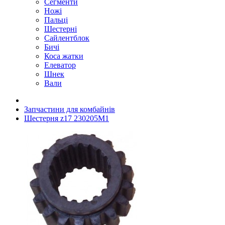
Сегменти
Ножі
Пальці
Шестерні
Сайлентблок
Бичі
Коса жатки
Елеватор
Шнек
Вали
Запчастини для комбайнів
Шестерня z17 230205M1