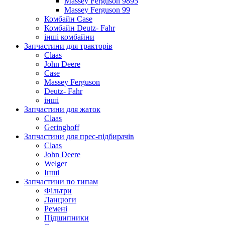
Massey Ferguson 9895
Massey Ferguson 99
Комбайн Case
Комбайн Deutz- Fahr
інші комбайни
Запчастини для тракторів
Claas
John Deere
Case
Massey Ferguson
Deutz- Fahr
інші
Запчастини для жаток
Claas
Geringhoff
Запчастини для прес-підбирачів
Claas
John Deere
Welger
Інші
Запчастини по типам
Фільтри
Ланцюги
Ремені
Підшипники