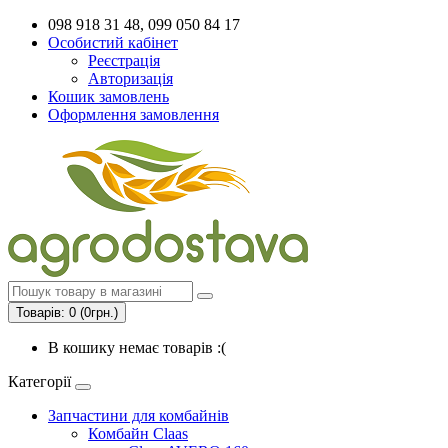
098 918 31 48, 099 050 84 17
Особистий кабінет
Реєстрація
Авторизація
Кошик замовлень
Оформлення замовлення
Товарів: 0 (0грн.)
В кошику немає товарів :(
Категорії
Запчастини для комбайнів
Комбайн Claas