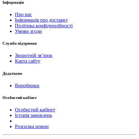
Інформація
Про нас
Інформація про доставку
Політика конфіденційності
Умови згоди
Служба підтримки
Зворотній зв’язок
Карта сайту
Додатково
Виробники
Особистий кабінет
Особистий кабінет
Історія замовлень
Розсилка новин