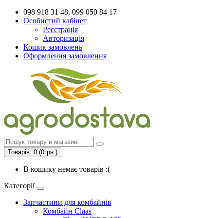
098 918 31 48, 099 050 84 17
Особистий кабінет
Реєстрація
Авторизація
Кошик замовлень
Оформлення замовлення
Товарів: 0 (0грн.)
В кошику немає товарів :(
Категорії
Запчастини для комбайнів
Комбайн Claas