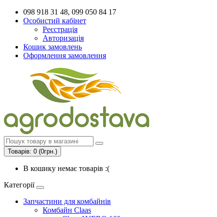
098 918 31 48, 099 050 84 17
Особистий кабінет
Реєстрація
Авторизація
Кошик замовлень
Оформлення замовлення
Товарів: 0 (0грн.)
В кошику немає товарів :(
Категорії
Запчастини для комбайнів
Комбайн Claas