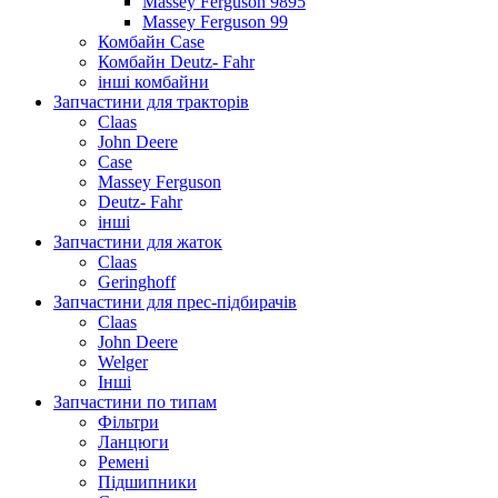
Massey Ferguson 9895
Massey Ferguson 99
Комбайн Case
Комбайн Deutz- Fahr
інші комбайни
Запчастини для тракторів
Claas
John Deere
Case
Massey Ferguson
Deutz- Fahr
інші
Запчастини для жаток
Claas
Geringhoff
Запчастини для прес-підбирачів
Claas
John Deere
Welger
Інші
Запчастини по типам
Фільтри
Ланцюги
Ремені
Підшипники