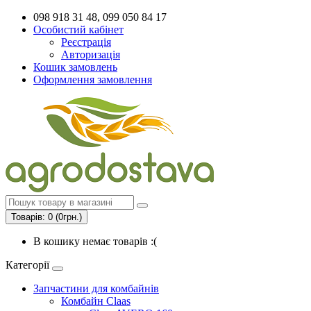
098 918 31 48, 099 050 84 17
Особистий кабінет
Реєстрація
Авторизація
Кошик замовлень
Оформлення замовлення
Товарів: 0 (0грн.)
В кошику немає товарів :(
Категорії
Запчастини для комбайнів
Комбайн Claas