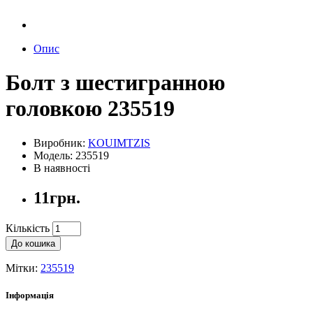
Опис
Болт з шестигранною
головкою 235519
Виробник:
KOUIMTZIS
Модель: 235519
В наявності
11грн.
Кількість
До кошика
Мітки:
235519
Інформація