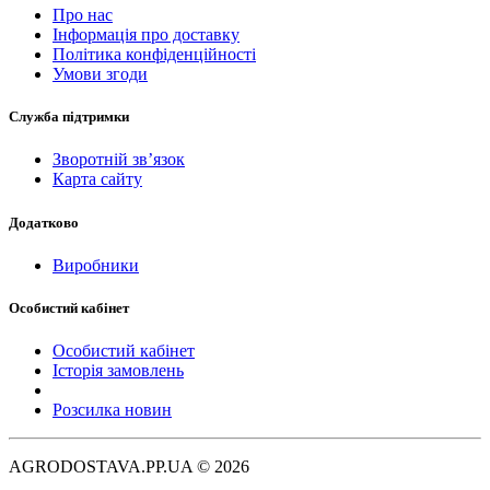
Про нас
Інформація про доставку
Політика конфіденційності
Умови згоди
Служба підтримки
Зворотній зв’язок
Карта сайту
Додатково
Виробники
Особистий кабінет
Особистий кабінет
Історія замовлень
Розсилка новин
AGRODOSTAVA.PP.UA © 2026