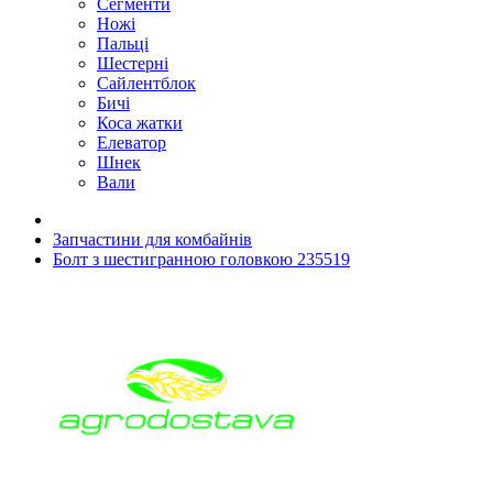
Сегменти
Ножі
Пальці
Шестерні
Сайлентблок
Бичі
Коса жатки
Елеватор
Шнек
Вали
Запчастини для комбайнів
Болт з шестигранною головкою 235519