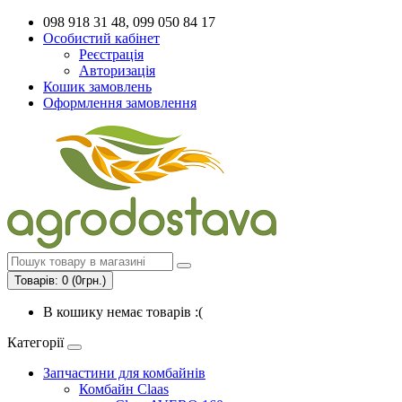
098 918 31 48, 099 050 84 17
Особистий кабінет
Реєстрація
Авторизація
Кошик замовлень
Оформлення замовлення
Товарів: 0 (0грн.)
В кошику немає товарів :(
Категорії
Запчастини для комбайнів
Комбайн Claas