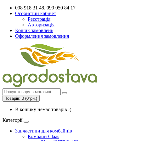
098 918 31 48, 099 050 84 17
Особистий кабінет
Реєстрація
Авторизація
Кошик замовлень
Оформлення замовлення
Товарів: 0 (0грн.)
В кошику немає товарів :(
Категорії
Запчастини для комбайнів
Комбайн Claas