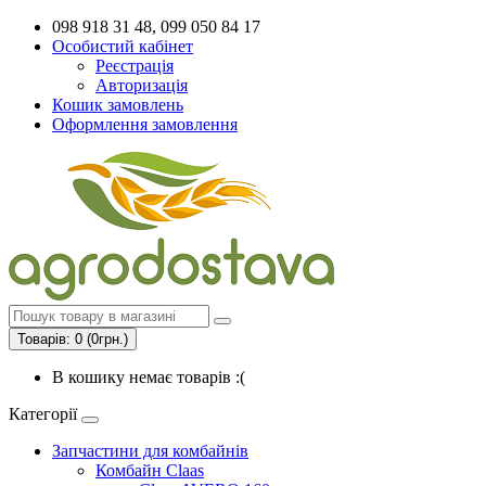
098 918 31 48, 099 050 84 17
Особистий кабінет
Реєстрація
Авторизація
Кошик замовлень
Оформлення замовлення
Товарів: 0 (0грн.)
В кошику немає товарів :(
Категорії
Запчастини для комбайнів
Комбайн Claas