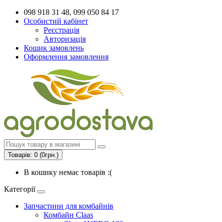
098 918 31 48, 099 050 84 17
Особистий кабінет
Реєстрація
Авторизація
Кошик замовлень
Оформлення замовлення
Товарів: 0 (0грн.)
В кошику немає товарів :(
Категорії
Запчастини для комбайнів
Комбайн Claas