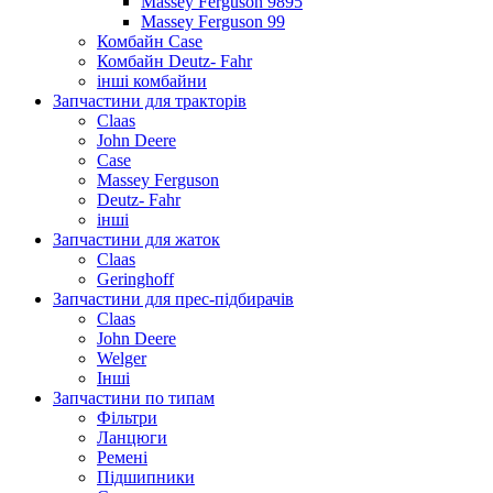
Massey Ferguson 9895
Massey Ferguson 99
Комбайн Case
Комбайн Deutz- Fahr
інші комбайни
Запчастини для тракторів
Claas
John Deere
Case
Massey Ferguson
Deutz- Fahr
інші
Запчастини для жаток
Claas
Geringhoff
Запчастини для прес-підбирачів
Claas
John Deere
Welger
Інші
Запчастини по типам
Фільтри
Ланцюги
Ремені
Підшипники