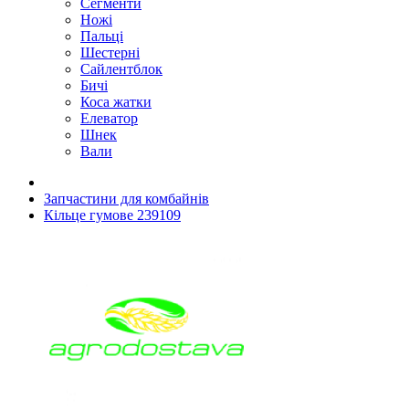
Сегменти
Ножі
Пальці
Шестерні
Сайлентблок
Бичі
Коса жатки
Елеватор
Шнек
Вали
Запчастини для комбайнів
Кільце гумове 239109