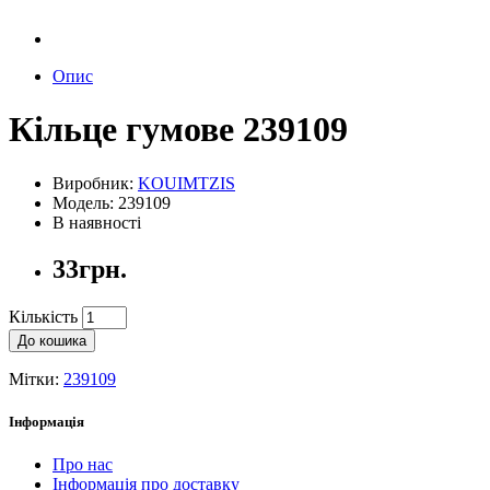
Опис
Кільце гумове 239109
Виробник:
KOUIMTZIS
Модель: 239109
В наявності
33грн.
Кількість
До кошика
Мітки:
239109
Інформація
Про нас
Інформація про доставку