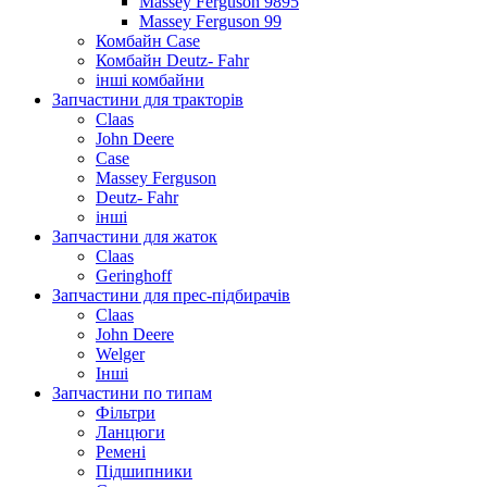
Massey Ferguson 9895
Massey Ferguson 99
Комбайн Case
Комбайн Deutz- Fahr
інші комбайни
Запчастини для тракторів
Claas
John Deere
Case
Massey Ferguson
Deutz- Fahr
інші
Запчастини для жаток
Claas
Geringhoff
Запчастини для прес-підбирачів
Claas
John Deere
Welger
Інші
Запчастини по типам
Фільтри
Ланцюги
Ремені
Підшипники