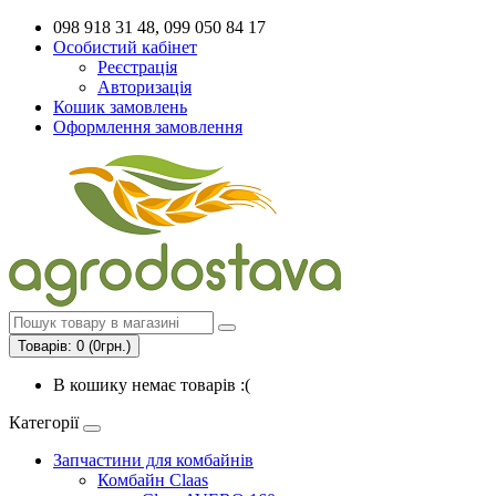
098 918 31 48, 099 050 84 17
Особистий кабінет
Реєстрація
Авторизація
Кошик замовлень
Оформлення замовлення
Товарів: 0 (0грн.)
В кошику немає товарів :(
Категорії
Запчастини для комбайнів
Комбайн Claas