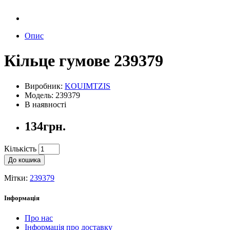
Опис
Кільце гумове 239379
Виробник:
KOUIMTZIS
Модель: 239379
В наявності
134грн.
Кількість
До кошика
Мітки:
239379
Інформація
Про нас
Інформація про доставку