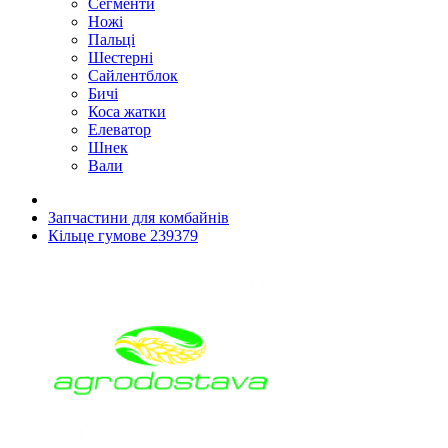
Сегменти
Ножі
Пальці
Шестерні
Сайлентблок
Бичі
Коса жатки
Елеватор
Шнек
Вали
Запчастини для комбайнів
Кільце гумове 239379