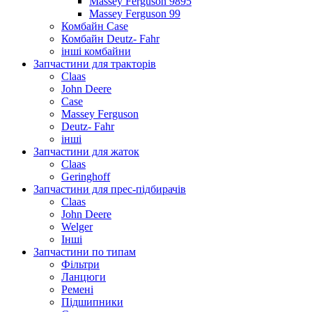
Massey Ferguson 9895
Massey Ferguson 99
Комбайн Case
Комбайн Deutz- Fahr
інші комбайни
Запчастини для тракторів
Claas
John Deere
Case
Massey Ferguson
Deutz- Fahr
інші
Запчастини для жаток
Claas
Geringhoff
Запчастини для прес-підбирачів
Claas
John Deere
Welger
Інші
Запчастини по типам
Фільтри
Ланцюги
Ремені
Підшипники