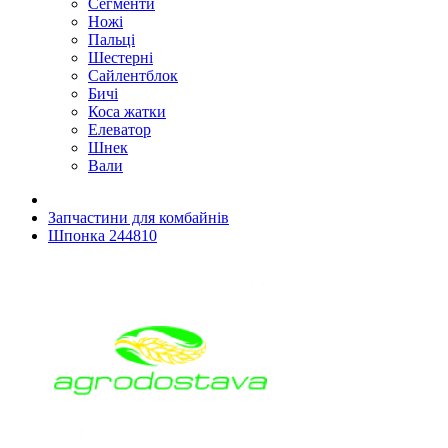
Сегменти
Ножі
Пальці
Шестерні
Сайлентблок
Бичі
Коса жатки
Елеватор
Шнек
Вали
Запчастини для комбайнів
Шпонка 244810