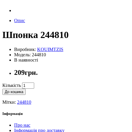
Опис
Шпонка 244810
Виробник:
KOUIMTZIS
Модель: 244810
В наявності
209грн.
Кількість
До кошика
Мітки:
244810
Інформація
Про нас
Інформація про доставку