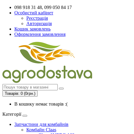
098 918 31 48, 099 050 84 17
Особистий кабінет
Реєстрація
Авторизація
Кошик замовлень
Оформлення замовлення
Товарів: 0 (0грн.)
В кошику немає товарів :(
Категорії
Запчастини для комбайнів
Комбайн Claas