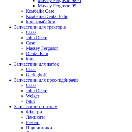
Massey Ferguson 9895
Massey Ferguson 99
Комбайн Case
Комбайн Deutz- Fahr
інші комбайни
Запчастини для тракторів
Claas
John Deere
Case
Massey Ferguson
Deutz- Fahr
інші
Запчастини для жаток
Claas
Geringhoff
Запчастини для прес-підбирачів
Claas
John Deere
Welger
Інші
Запчастини по типам
Фільтри
Ланцюги
Ремені
Підшипники