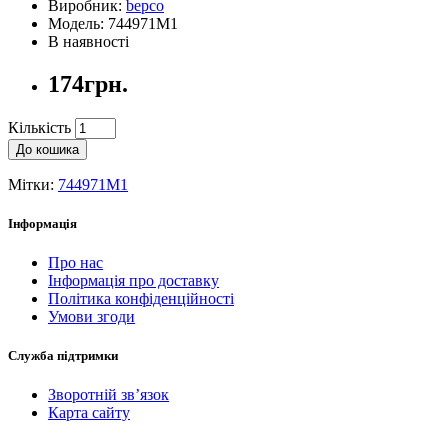
Виробник:
bepco
Модель: 744971M1
В наявності
174грн.
Кількість
До кошика
Мітки:
744971M1
Інформація
Про нас
Інформація про доставку
Політика конфіденційності
Умови згоди
Служба підтримки
Зворотній зв’язок
Карта сайту