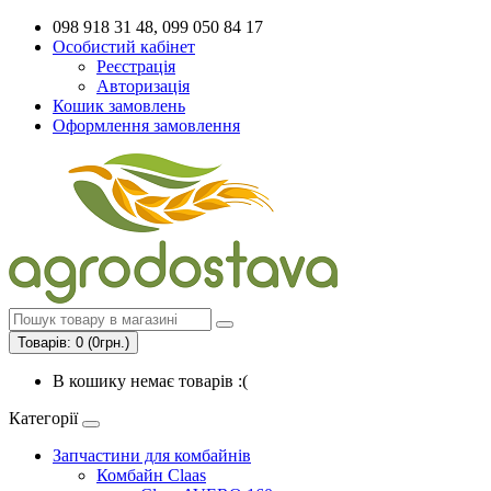
098 918 31 48, 099 050 84 17
Особистий кабінет
Реєстрація
Авторизація
Кошик замовлень
Оформлення замовлення
Товарів: 0 (0грн.)
В кошику немає товарів :(
Категорії
Запчастини для комбайнів
Комбайн Claas