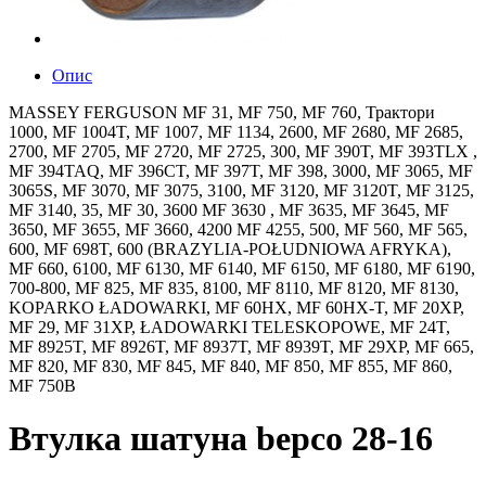
Опис
MASSEY FERGUSON MF 31, MF 750, MF 760, Трактори
1000, MF 1004T, MF 1007, MF 1134, 2600, MF 2680, MF 2685,
2700, MF 2705, MF 2720, MF 2725, 300, MF 390T, MF 393TLX ,
MF 394TAQ, MF 396CT, MF 397T, MF 398, 3000, MF 3065, MF
3065S, MF 3070, MF 3075, 3100, MF 3120, MF 3120T, MF 3125,
MF 3140, 35, MF 30, 3600 MF 3630 , MF 3635, MF 3645, MF
3650, MF 3655, MF 3660, 4200 MF 4255, 500, MF 560, MF 565,
600, MF 698T, 600 (BRAZYLIA-POŁUDNIOWA AFRYKA),
MF 660, 6100, MF 6130, MF 6140, MF 6150, MF 6180, MF 6190,
700-800, MF 825, MF 835, 8100, MF 8110, MF 8120, MF 8130,
KOPARKO ŁADOWARKI, MF 60HX, MF 60HX-T, MF 20XP,
MF 29, MF 31XP, ŁADOWARKI TELESKOPOWE, MF 24T,
MF 8925T, MF 8926T, MF 8937T, MF 8939T, MF 29XP, MF 665,
MF 820, MF 830, MF 845, MF 840, MF 850, MF 855, MF 860,
MF 750B
Втулка шатуна bepco 28-16