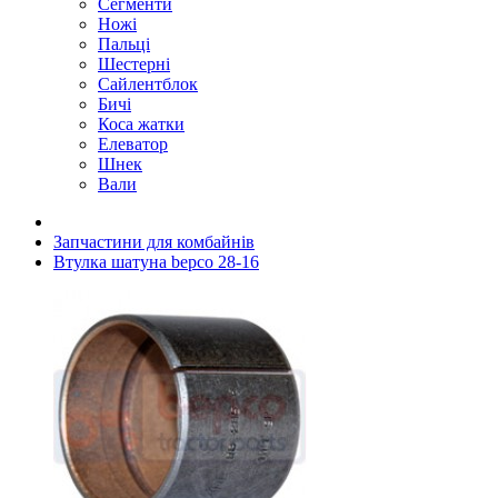
Сегменти
Ножі
Пальці
Шестерні
Сайлентблок
Бичі
Коса жатки
Елеватор
Шнек
Вали
Запчастини для комбайнів
Втулка шатуна bepco 28-16