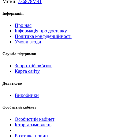
Мітки:
736878M91
Інформація
Про нас
Інформація про доставку
Політика конфіденційності
Умови згоди
Служба підтримки
Зворотній зв’язок
Карта сайту
Додатково
Виробники
Особистий кабінет
Особистий кабінет
Історія замовлень
Розсилка новин