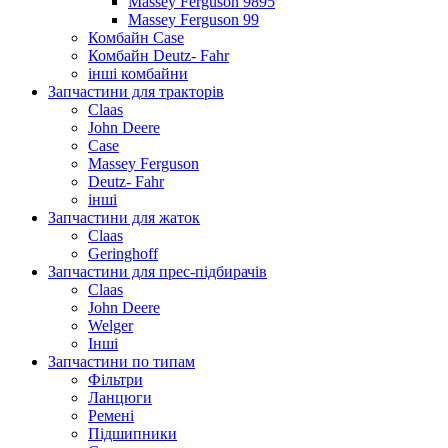
Massey Ferguson 9895
Massey Ferguson 99
Комбайн Case
Комбайн Deutz- Fahr
інші комбайни
Запчастини для тракторів
Claas
John Deere
Case
Massey Ferguson
Deutz- Fahr
інші
Запчастини для жаток
Claas
Geringhoff
Запчастини для прес-підбирачів
Claas
John Deere
Welger
Інші
Запчастини по типам
Фільтри
Ланцюги
Ремені
Підшипники