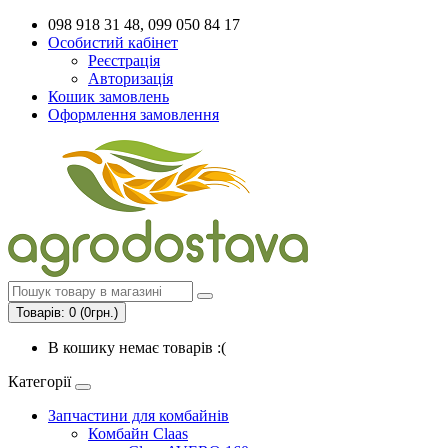
098 918 31 48, 099 050 84 17
Особистий кабінет
Реєстрація
Авторизація
Кошик замовлень
Оформлення замовлення
Товарів: 0 (0грн.)
В кошику немає товарів :(
Категорії
Запчастини для комбайнів
Комбайн Claas