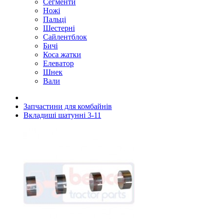
Сегменти
Ножі
Пальці
Шестерні
Сайлентблок
Бичі
Коса жатки
Елеватор
Шнек
Вали
Запчастини для комбайнів
Вкладиші шатунні 3-11