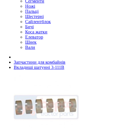
Сегменти
Ножі
Пальці
Шестерні
Сайлентблок
Бичі
Коса жатки
Елеватор
Шнек
Вали
Запчастини для комбайнів
Вкладиші шатунні 3-111B