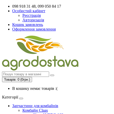
098 918 31 48, 099 050 84 17
Особистий кабінет
Реєстрація
Авторизація
Кошик замовлень
Оформлення замовлення
Товарів: 0 (0грн.)
В кошику немає товарів :(
Категорії
Запчастини для комбайнів
Комбайн Claas