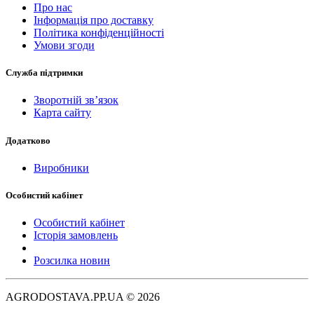
Про нас
Інформація про доставку
Політика конфіденційності
Умови згоди
Служба підтримки
Зворотній зв’язок
Карта сайту
Додатково
Виробники
Особистий кабінет
Особистий кабінет
Історія замовлень
Розсилка новин
AGRODOSTAVA.PP.UA © 2026