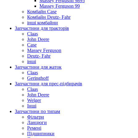
Massey Ferguson 9895
Massey Ferguson 99
Комбайн Case
Комбайн Deutz- Fahr
інші комбайни
Запчастини для тракторів
Claas
John Deere
Case
Massey Ferguson
Deutz- Fahr
інші
Запчастини для жаток
Claas
Geringhoff
Запчастини для прес-підбирачів
Claas
John Deere
Welger
Інші
Запчастини по типам
Фільтри
Ланцюги
Ремені
Підшипники