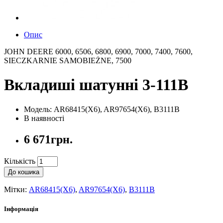
Опис
JOHN DEERE 6000, 6506, 6800, 6900, 7000, 7400, 7600,
SIECZKARNIE SAMOBIEŻNE, 7500
Вкладиші шатунні 3-111B
Модель: AR68415(X6), AR97654(X6), B3111B
В наявності
6 671грн.
Кількість
До кошика
Мітки:
AR68415(X6)
,
AR97654(X6)
,
B3111B
Інформація