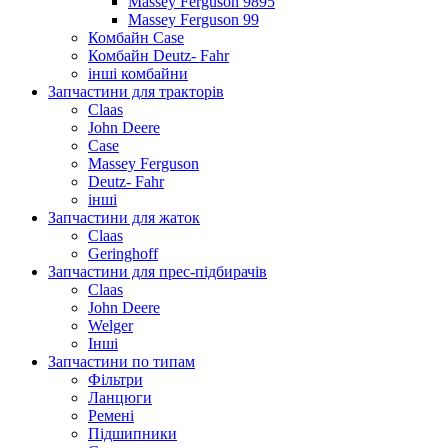
Massey Ferguson 9895
Massey Ferguson 99
Комбайн Case
Комбайн Deutz- Fahr
інші комбайни
Запчастини для тракторів
Claas
John Deere
Case
Massey Ferguson
Deutz- Fahr
інші
Запчастини для жаток
Claas
Geringhoff
Запчастини для прес-підбирачів
Claas
John Deere
Welger
Інші
Запчастини по типам
Фільтри
Ланцюги
Ремені
Підшипники