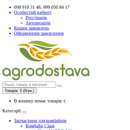
098 918 31 48, 099 050 84 17
Особистий кабінет
Реєстрація
Авторизація
Кошик замовлень
Оформлення замовлення
Товарів: 0 (0грн.)
В кошику немає товарів :(
Категорії
Запчастини для комбайнів
Комбайн Claas