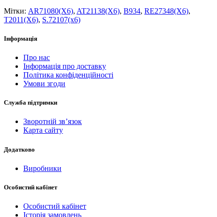
Мітки:
AR71080(X6)
,
AT21138(X6)
,
B934
,
RE27348(X6)
,
T2011(X6)
,
S.72107(x6)
Інформація
Про нас
Інформація про доставку
Політика конфіденційності
Умови згоди
Служба підтримки
Зворотній зв’язок
Карта сайту
Додатково
Виробники
Особистий кабінет
Особистий кабінет
Історія замовлень