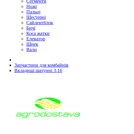
Сегменти
Ножі
Пальці
Шестерні
Сайлентблок
Бичі
Коса жатки
Елеватор
Шнек
Вали
Запчастини для комбайнів
Вкладиші шатунні 3-16