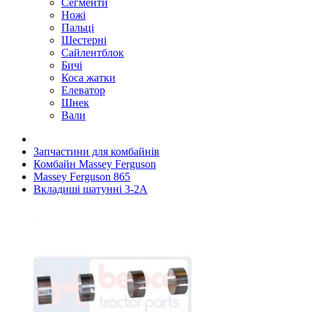
Сегменти
Ножі
Пальці
Шестерні
Сайлентблок
Бичі
Коса жатки
Елеватор
Шнек
Вали
Запчастини для комбайнів
Комбайн Massey Ferguson
Massey Ferguson 865
Вкладиші шатунні 3-2A