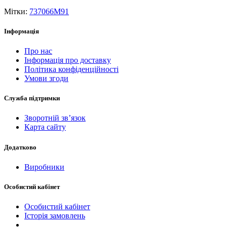
Мітки:
737066M91
Інформація
Про нас
Інформація про доставку
Політика конфіденційності
Умови згоди
Служба підтримки
Зворотній зв’язок
Карта сайту
Додатково
Виробники
Особистий кабінет
Особистий кабінет
Історія замовлень