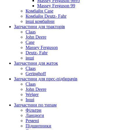
Massey Ferguson 9895
Massey Ferguson 99
Комбайн Case
Комбайн Deutz- Fahr
інші комбайни
Запчастини для тракторів
Claas
John Deere
Case
Massey Ferguson
Deutz- Fahr
інші
Запчастини для жаток
Claas
Geringhoff
Запчастини для прес-підбирачів
Claas
John Deere
Welger
Інші
Запчастини по типам
Фільтри
Ланцюги
Ремені
Підшипники