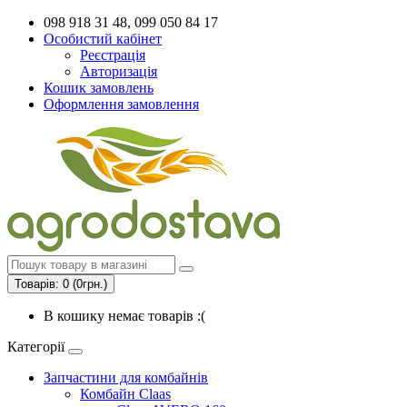
098 918 31 48, 099 050 84 17
Особистий кабінет
Реєстрація
Авторизація
Кошик замовлень
Оформлення замовлення
Товарів: 0 (0грн.)
В кошику немає товарів :(
Категорії
Запчастини для комбайнів
Комбайн Claas