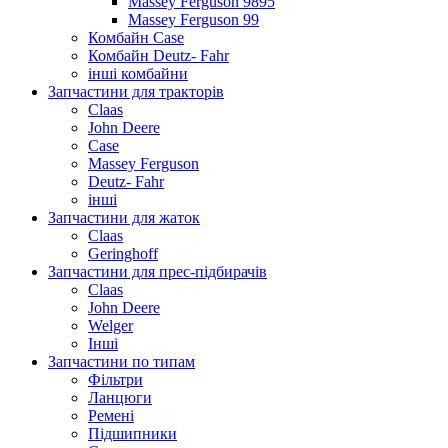
Massey Ferguson 9895
Massey Ferguson 99
Комбайн Case
Комбайн Deutz- Fahr
інші комбайни
Запчастини для тракторів
Claas
John Deere
Case
Massey Ferguson
Deutz- Fahr
інші
Запчастини для жаток
Claas
Geringhoff
Запчастини для прес-підбирачів
Claas
John Deere
Welger
Інші
Запчастини по типам
Фільтри
Ланцюги
Ремені
Підшипники