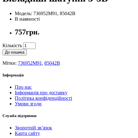
Модель: 736952M91, 85042B
В наявності
757грн.
Кількість
До кошика
Мітки:
736952M91
,
85042B
Інформація
Про нас
Інформація про доставку
Політика конфіденційності
Умови згоди
Служба підтримки
Зворотній зв’язок
Карта сайту