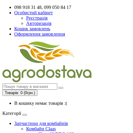
098 918 31 48, 099 050 84 17
Особистий кабінет
Реєстрація
Авторизація
Кошик замовлень
Оформлення замовлення
Товарів: 0 (0грн.)
В кошику немає товарів :(
Категорії
Запчастини для комбайнів
Комбайн Claas