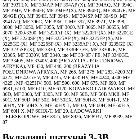
MF 393TLX, MF 394AP, MF 394AP (X), MF 394AQ, MF 394C,
MF 394F, MF 394FP, MF 394FP (X), MF 394FQ, MF 394GE, MF
394GE (X), MF 394H, MF 394S , MF 394SP, MF 394SQ, MF
394TAQ, MF 396C, MF 396CT, MF 397, MF 397T, MF 398,
3000, MF 3050, MF 3055, MF 3060, MF 3065, MF 3065S, MF
3070, 3200-3300, MF 3220AP (X), MF 3220FP (X), MF 3220GE
(X), MF 3220SP (X), MF 3225AP (X), MF 3225FP (X), MF
3225GE (X), MF 3225SP (X), MF 3235AP ( X), MF 3235GE (X),
MF 3235SP (X), MF 3330, MF 3330F / FE, MF 3330GE, MF
3330S, MF 3330V, MF 3340, що MF 3340F / FE, MF 3340GE,
MF 3340S, MF 3340V, 400 (BRAZYLIA - POŁUDNIOWA
AFRYKA), MF 430, MF 440, 200 (BRAZYLIA -
POŁUDNIOWA AFRYKA, MF 265, MF 275, MF 283, 4200 MF
4225, MF 4225HV, MF 4235, MF 4235HV, MF 4240, 4300 MF
4325 , MF 4325HV, 500, MF 590, 600, MF 675, MF 690, MF
698T, 6100, MF 6110, MF 6120, KOPARKO ŁADOWARKI, MF
30D, MF 3303, MF 3305, MF 50, MF 50B, MF 50B MKII, MF
50C, MF 50D, MF 50E, MF 50EX, MF 50H-S, MF 50H-T, MF
50HX, MF 50HX-S, MF 50HX-T, MF 60, MF 60H, MF 60H-S,
MF 60H X, MF 60HX-T, MF 29, ŁADOWARKI
TELESKOPOWE, MF 8925, MF 8926, MF 8937, MF 8939, MF
87
Вкладиші шатунні 3-3B