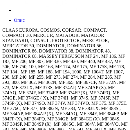
Опис
CLAAS EUROPA, COSMOS, CORSAR, COMPACT,
COMPACT 30, MERCUR, MATADOR, MATADOR
STANDARD, CONSUL, PROTECTOR, MERCATOR,
MERCATOR 50, DOMINATOR, DOMINATOR 56,
DOMINATOR 86, DOMINATOR 38, DOMINATOR 48,
DOMINATOR 68, MASSEY FERGUSON MF 24 , MF 186, MF
187, MF 206, MF 307, MF 330, MF 430, MF 440, MF 487, MF
506, MF 750, 100, MF 168, MF 174, MF 175, MF 175S, MF 178,
MF 184 , MF 185, MF 188, MF 194, 1000, MF 1004T, MF 1007,
200, MF 240, MF 255, MF 273, MF 274, MF 284, MF 285, MF
293, 300, MF 362, MF 362N, MF 365, MF 367CF, MF 372N, MF
373, MF 373LX, MF 373S, MF 374AP, MF 374AP (X), MF
374AQ, MF 374F, MF 374FP, MF 374FP (X), MF 374FQ, MF
374GE, MF 374GE ( X), MF 374H, MF 374S, MF 374SP, MF
374SP (X), MF 374SQ, MF 374V, MF 374VQ, MF 375, MF 375E,
MF 376C, MF 377, MF 382N, MF 383, MF 383LX, MF 383S ,
MF 384AP, MF 384AP (X), MF 384AQ, MF 384F, MF 384FP, MF
384FP (X), MF 384FQ, MF 384GE, MF 384GE (X), MF 384S,
MF 384SP, MF 384SP (X), MF 384SQ, MF 384V, MF 384VQ, MF
387, MF 390, MF 390E, MF 390T, MF 393, MF 393LX, MF 393S,