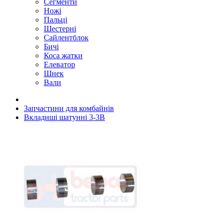
Сегменти
Ножі
Пальці
Шестерні
Сайлентблок
Бичі
Коса жатки
Елеватор
Шнек
Вали
Запчастини для комбайнів
Вкладиші шатунні 3-3B