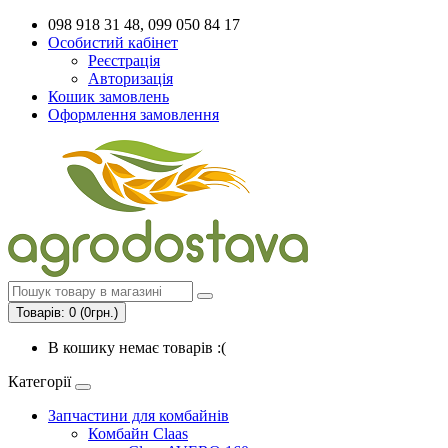
098 918 31 48, 099 050 84 17
Особистий кабінет
Реєстрація
Авторизація
Кошик замовлень
Оформлення замовлення
Товарів: 0 (0грн.)
В кошику немає товарів :(
Категорії
Запчастини для комбайнів
Комбайн Claas