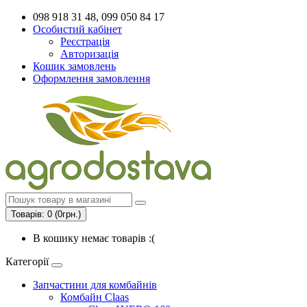
098 918 31 48, 099 050 84 17
Особистий кабінет
Реєстрація
Авторизація
Кошик замовлень
Оформлення замовлення
Товарів: 0 (0грн.)
В кошику немає товарів :(
Категорії
Запчастини для комбайнів
Комбайн Claas