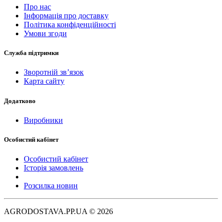
Про нас
Інформація про доставку
Політика конфіденційності
Умови згоди
Служба підтримки
Зворотній зв’язок
Карта сайту
Додатково
Виробники
Особистий кабінет
Особистий кабінет
Історія замовлень
Розсилка новин
AGRODOSTAVA.PP.UA © 2026