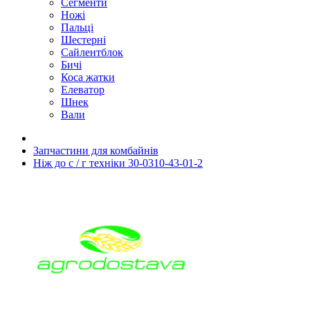
Сегменти
Ножі
Пальці
Шестерні
Сайлентблок
Бичі
Коса жатки
Елеватор
Шнек
Вали
Запчастини для комбайнів
Ніж до с / г техніки 30-0310-43-01-2