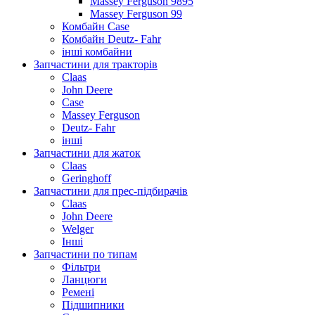
Massey Ferguson 9895
Massey Ferguson 99
Комбайн Case
Комбайн Deutz- Fahr
інші комбайни
Запчастини для тракторів
Claas
John Deere
Case
Massey Ferguson
Deutz- Fahr
інші
Запчастини для жаток
Claas
Geringhoff
Запчастини для прес-підбирачів
Claas
John Deere
Welger
Інші
Запчастини по типам
Фільтри
Ланцюги
Ремені
Підшипники