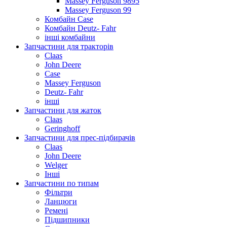
Massey Ferguson 9895
Massey Ferguson 99
Комбайн Case
Комбайн Deutz- Fahr
інші комбайни
Запчастини для тракторів
Claas
John Deere
Case
Massey Ferguson
Deutz- Fahr
інші
Запчастини для жаток
Claas
Geringhoff
Запчастини для прес-підбирачів
Claas
John Deere
Welger
Інші
Запчастини по типам
Фільтри
Ланцюги
Ремені
Підшипники