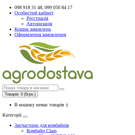
098 918 31 48, 099 050 84 17
Особистий кабінет
Реєстрація
Авторизація
Кошик замовлень
Оформлення замовлення
Товарів: 0 (0грн.)
В кошику немає товарів :(
Категорії
Запчастини для комбайнів
Комбайн Claas