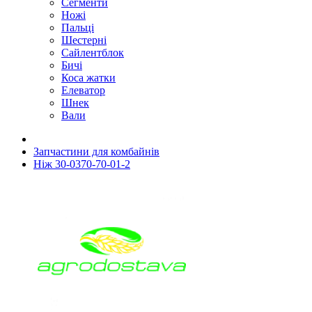
Сегменти
Ножі
Пальці
Шестерні
Сайлентблок
Бичі
Коса жатки
Елеватор
Шнек
Вали
Запчастини для комбайнів
Ніж 30-0370-70-01-2