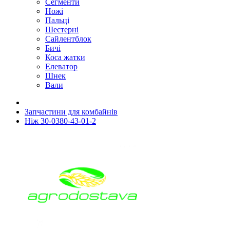
Сегменти
Ножі
Пальці
Шестерні
Сайлентблок
Бичі
Коса жатки
Елеватор
Шнек
Вали
Запчастини для комбайнів
Ніж 30-0380-43-01-2