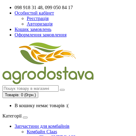
098 918 31 48, 099 050 84 17
Особистий кабінет
Реєстрація
Авторизація
Кошик замовлень
Оформлення замовлення
Товарів: 0 (0грн.)
В кошику немає товарів :(
Категорії
Запчастини для комбайнів
Комбайн Claas