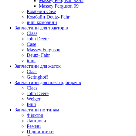
Massey Ferguson 9895
Massey Ferguson 99
Комбайн Case
Комбайн Deutz- Fahr
інші комбайни
Запчастини для тракторів
Claas
John Deere
Case
Massey Ferguson
Deutz- Fahr
інші
Запчастини для жаток
Claas
Geringhoff
Запчастини для прес-підбирачів
Claas
John Deere
Welger
Інші
Запчастини по типам
Фільтри
Ланцюги
Ремені
Підшипники