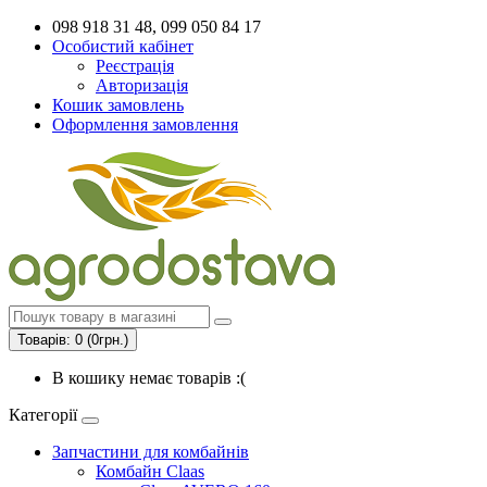
098 918 31 48, 099 050 84 17
Особистий кабінет
Реєстрація
Авторизація
Кошик замовлень
Оформлення замовлення
Товарів: 0 (0грн.)
В кошику немає товарів :(
Категорії
Запчастини для комбайнів
Комбайн Claas