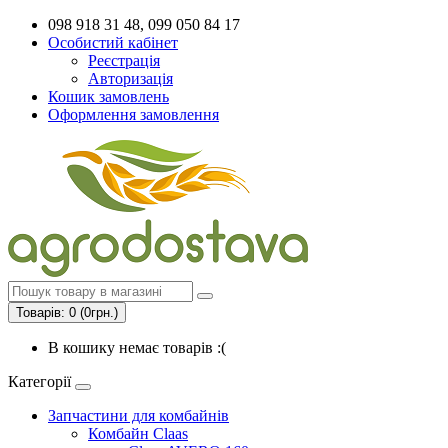
098 918 31 48, 099 050 84 17
Особистий кабінет
Реєстрація
Авторизація
Кошик замовлень
Оформлення замовлення
Товарів: 0 (0грн.)
В кошику немає товарів :(
Категорії
Запчастини для комбайнів
Комбайн Claas