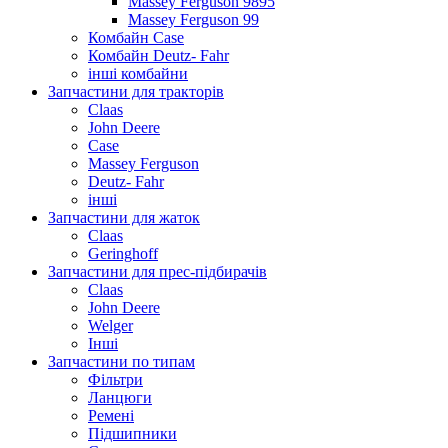
Massey Ferguson 9895
Massey Ferguson 99
Комбайн Case
Комбайн Deutz- Fahr
інші комбайни
Запчастини для тракторів
Claas
John Deere
Case
Massey Ferguson
Deutz- Fahr
інші
Запчастини для жаток
Claas
Geringhoff
Запчастини для прес-підбирачів
Claas
John Deere
Welger
Інші
Запчастини по типам
Фільтри
Ланцюги
Ремені
Підшипники