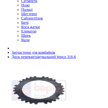
Сегменти
Ножі
Пальці
Шестерні
Сайлентблок
Бичі
Коса жатки
Елеватор
Шнек
Вали
Запчастини для комбайнів
Диск перевантажувальний bepco 316-6