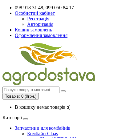
098 918 31 48, 099 050 84 17
Особистий кабінет
Реєстрація
Авторизація
Кошик замовлень
Оформлення замовлення
Товарів: 0 (0грн.)
В кошику немає товарів :(
Категорії
Запчастини для комбайнів
Комбайн Claas