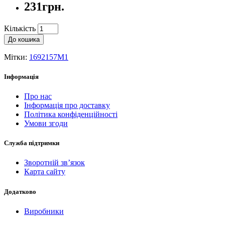
231грн.
Кількість
До кошика
Мітки:
1692157M1
Інформація
Про нас
Інформація про доставку
Політика конфіденційності
Умови згоди
Служба підтримки
Зворотній зв’язок
Карта сайту
Додатково
Виробники