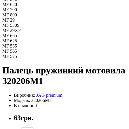
MF 620
MF 700
MF 800
MF 29
MF 530S
MF 29XP
MF 665
MF 625
MF 535
MF 565
MF 525
Палець пружинний мотовила
320206M1
Виробник:
JAG premium
Модель: 320206M1
В наявності
63грн.