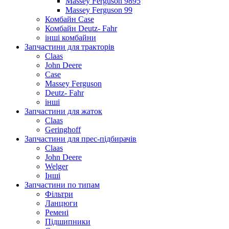
Massey Ferguson 9895
Massey Ferguson 99
Комбайн Case
Комбайн Deutz- Fahr
інші комбайни
Запчастини для тракторів
Claas
John Deere
Case
Massey Ferguson
Deutz- Fahr
інші
Запчастини для жаток
Claas
Geringhoff
Запчастини для прес-підбирачів
Claas
John Deere
Welger
Інші
Запчастини по типам
Фільтри
Ланцюги
Ремені
Підшипники