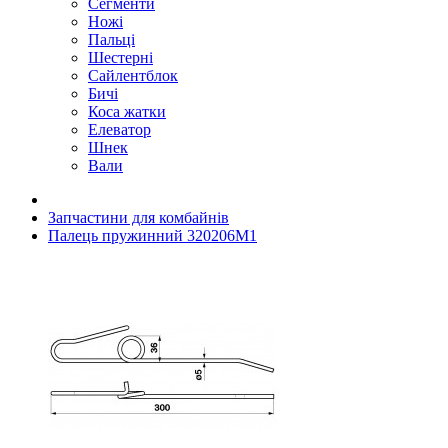
Сегменти
Ножі
Пальці
Шестерні
Сайлентблок
Бичі
Коса жатки
Елеватор
Шнек
Вали
Запчастини для комбайнів
Палець пружинний 320206M1