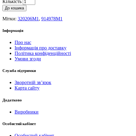
Кількість
До кошика
Мітки:
320206M1
,
914978M1
Інформація
Про нас
Інформація про доставку
Політика конфіденційності
Умови згоди
Служба підтримки
Зворотній зв’язок
Карта сайту
Додатково
Виробники
Особистий кабінет
Особистий кабінет