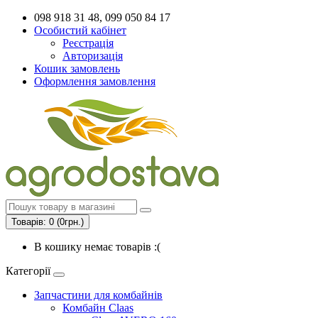
098 918 31 48, 099 050 84 17
Особистий кабінет
Реєстрація
Авторизація
Кошик замовлень
Оформлення замовлення
Товарів: 0 (0грн.)
В кошику немає товарів :(
Категорії
Запчастини для комбайнів
Комбайн Claas