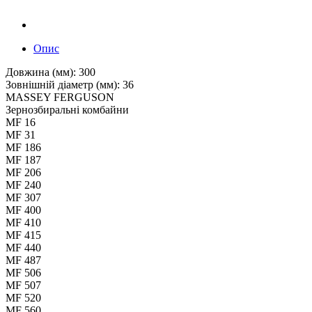
Опис
Довжина (мм): 300
Зовнішній діаметр (мм): 36
MASSEY FERGUSON
Зернозбиральні комбайни
MF 16
MF 31
MF 186
MF 187
MF 206
MF 240
MF 307
MF 400
MF 410
MF 415
MF 440
MF 487
MF 506
MF 507
MF 520
MF 560