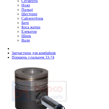
Сегменти
Ножі
Пальці
Шестерні
Сайлентблок
Бичі
Коса жатки
Елеватор
Шнек
Вали
Запчастини для комбайнів
Поршень з пальцем 33-74