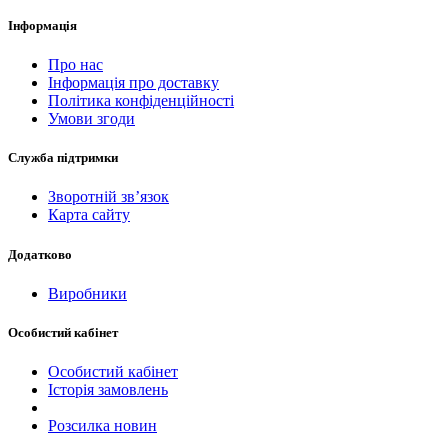
Інформація
Про нас
Інформація про доставку
Політика конфіденційності
Умови згоди
Служба підтримки
Зворотній зв’язок
Карта сайту
Додатково
Виробники
Особистий кабінет
Особистий кабінет
Історія замовлень
Розсилка новин