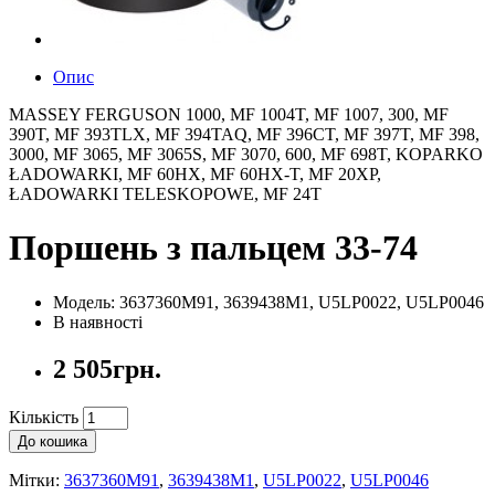
Опис
MASSEY FERGUSON 1000, MF 1004T, MF 1007, 300, MF
390T, MF 393TLX, MF 394TAQ, MF 396CT, MF 397T, MF 398,
3000, MF 3065, MF 3065S, MF 3070, 600, MF 698T, KOPARKO
ŁADOWARKI, MF 60HX, MF 60HX-T, MF 20XP,
ŁADOWARKI TELESKOPOWE, MF 24T
Поршень з пальцем 33-74
Модель: 3637360M91, 3639438M1, U5LP0022, U5LP0046
В наявності
2 505грн.
Кількість
До кошика
Мітки:
3637360M91
,
3639438M1
,
U5LP0022
,
U5LP0046