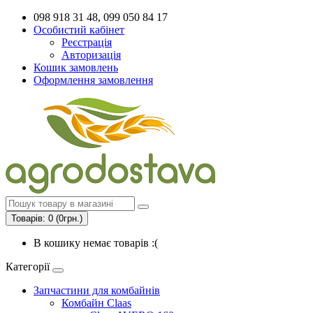
098 918 31 48, 099 050 84 17
Особистий кабінет
Реєстрація
Авторизація
Кошик замовлень
Оформлення замовлення
Товарів: 0 (0грн.)
В кошику немає товарів :(
Категорії
Запчастини для комбайнів
Комбайн Claas