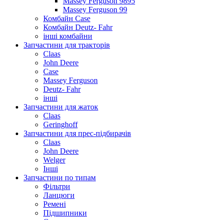
Massey Ferguson 9895
Massey Ferguson 99
Комбайн Case
Комбайн Deutz- Fahr
інші комбайни
Запчастини для тракторів
Claas
John Deere
Case
Massey Ferguson
Deutz- Fahr
інші
Запчастини для жаток
Claas
Geringhoff
Запчастини для прес-підбирачів
Claas
John Deere
Welger
Інші
Запчастини по типам
Фільтри
Ланцюги
Ремені
Підшипники