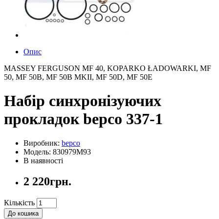
Опис
MASSEY FERGUSON MF 40, KOPARKO ŁADOWARKI, MF
50, MF 50B, MF 50B MKII, MF 50D, MF 50E
Набір синхронізуючих
прокладок bepco 337-1
Виробник:
bepco
Модель: 830979M93
В наявності
2 220грн.
Кількість
До кошика