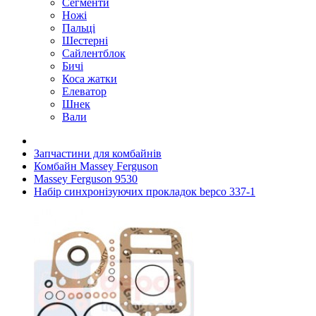
Сегменти
Ножі
Пальці
Шестерні
Сайлентблок
Бичі
Коса жатки
Елеватор
Шнек
Вали
Запчастини для комбайнів
Комбайн Massey Ferguson
Massey Ferguson 9530
Набір синхронізуючих прокладок bepco 337-1