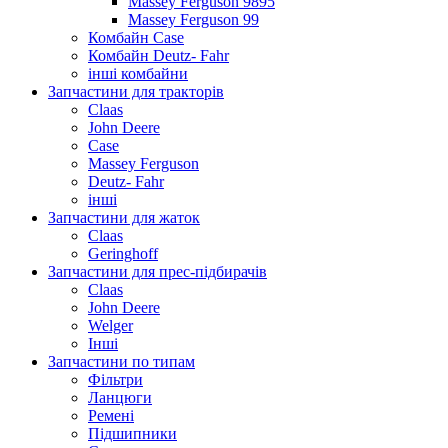
Massey Ferguson 9895
Massey Ferguson 99
Комбайн Case
Комбайн Deutz- Fahr
інші комбайни
Запчастини для тракторів
Claas
John Deere
Case
Massey Ferguson
Deutz- Fahr
інші
Запчастини для жаток
Claas
Geringhoff
Запчастини для прес-підбирачів
Claas
John Deere
Welger
Інші
Запчастини по типам
Фільтри
Ланцюги
Ремені
Підшипники