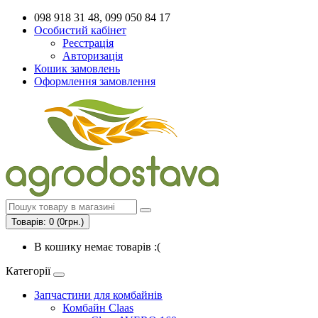
098 918 31 48, 099 050 84 17
Особистий кабінет
Реєстрація
Авторизація
Кошик замовлень
Оформлення замовлення
Товарів: 0 (0грн.)
В кошику немає товарів :(
Категорії
Запчастини для комбайнів
Комбайн Claas