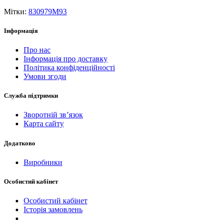
Мітки:
830979M93
Інформація
Про нас
Інформація про доставку
Політика конфіденційності
Умови згоди
Служба підтримки
Зворотній зв’язок
Карта сайту
Додатково
Виробники
Особистий кабінет
Особистий кабінет
Історія замовлень